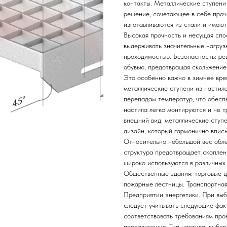
контакты. Металлические ступени
решение, сочетающее в себе проч
изготавливаются из стали и имеют
Высокая прочность и несущая спо
выдерживать значительные нагрузк
проходимостью. Безопасность: ре
обувью, предотвращая скольжение
Это особенно важно в зимнее врем
металлические ступени из настил
перепадам температур, что обесп
настила легко монтируются и не 
внешний вид: металлические ступ
дизайн, который гармонично вписы
Относительно небольшой вес обле
структура предотвращает скоплен
широко используются в различных
Общественные здания: торговые ц
пожарные лестницы. Транспортная
Предприятии энергетики. При выб
следует учитывать следующие фак
соответствовать требованиям про
передвижения. Тип настила: выбор