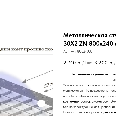
Металлическая ст
30Х2 ZN 800х240
Артикул:
80024033
2 740
р.
3 200
р.
/
1 шт
/
Лестничная ступень из пре
д
Устанавливаются на пожарных лес
монтируются. Не подвержены нале
из ребер 30мм на 2мм, впрессова
крепежных болтов диаметром 13мм
все комплектующие для крепления
Если остались вопросы, нужна кон