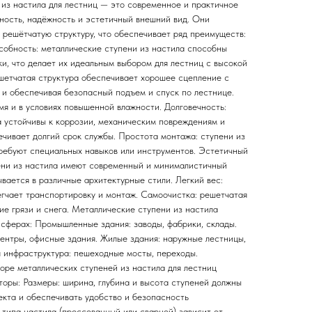
 из настила для лестниц — это современное и практичное
ность, надёжность и эстетичный внешний вид. Они
 решётчатую структуру, что обеспечивает ряд преимуществ:
собность: металлические ступени из настила способны
и, что делает их идеальным выбором для лестниц с высокой
шетчатая структура обеспечивает хорошее сцепление с
 и обеспечивая безопасный подъем и спуск по лестнице.
я и в условиях повышенной влажности. Долговечность:
а устойчивы к коррозии, механическим повреждениям и
ечивает долгий срок службы. Простота монтажа: ступени из
требуют специальных навыков или инструментов. Эстетичный
ени из настила имеют современный и минималистичный
вается в различные архитектурные стили. Легкий вес:
гчает транспортировку и монтаж. Самоочистка: решетчатая
ие грязи и снега. Металлические ступени из настила
 сферах: Промышленные здания: заводы, фабрики, склады.
ентры, офисные здания. Жилые здания: наружные лестницы,
 инфраструктура: пешеходные мосты, переходы.
оре металлических ступеней из настила для лестниц
торы: Размеры: ширина, глубина и высота ступеней должны
екта и обеспечивать удобство и безопасность
 типа настила (прессованный или сварной) зависит от