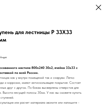
упень для лестницы P 33Х33
 мм
1 шт
ссованного настила 800х240 30х2, ячейка 33х33 с
оставкой по всей России.
тницах как у внутри помещений так и снаружи. Легко
ди и коррозии, имеют антискользящее покрытие. Состоят
нных друг с другом. По бокам высверлены отверстия для
. Высота несущей полосы 30мм. У нас вы сможете купить
 ступеней.
сультация или расчет материала звоните или напишите -