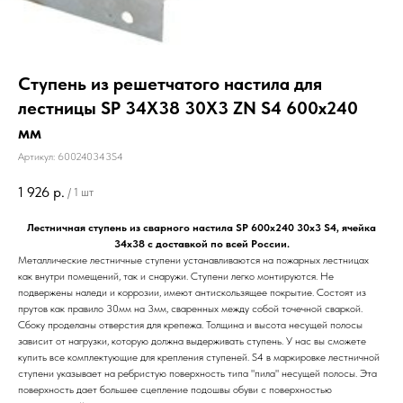
Ступень из решетчатого настила для
лестницы SP 34Х38 30Х3 ZN S4 600х240
мм
Артикул:
600240343S4
1 926
р.
/
1 шт
Лестничная ступень из сварного настила SP 600х240 30х3 S4, ячейка
34х38 с доставкой по всей России.
Металлические лестничные ступени устанавливаются на пожарных лестницах
как внутри помещений, так и снаружи. Ступени легко монтируются. Не
подвержены наледи и коррозии, имеют антискользящее покрытие. Состоят из
прутов как правило 30мм на 3мм, сваренных между собой точечной сваркой.
Сбоку проделаны отверстия для крепежа. Толщина и высота несущей полосы
зависит от нагрузки, которую должна выдерживать ступень. У нас вы сможете
купить все комплектующие для крепления ступеней. S4 в маркировке лестничной
ступени указывает на ребристую поверхность типа "пила" несущей полосы. Эта
поверхность дает большее сцепление подошвы обуви с поверхностью