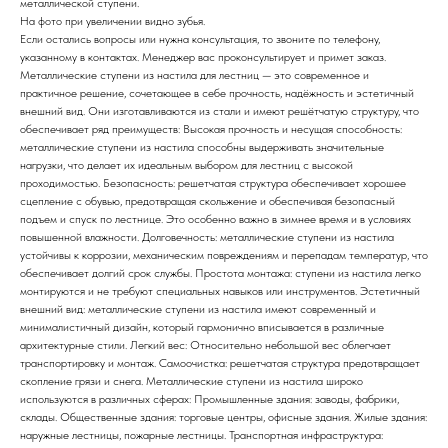
металлической ступени.
На фото при увеличении видно зубья.
Если остались вопросы или нужна консультация, то звоните по телефону,
указанному в контактах. Менеджер вас проконсультирует и примет заказ.
Металлические ступени из настила для лестниц — это современное и
практичное решение, сочетающее в себе прочность, надёжность и эстетичный
внешний вид. Они изготавливаются из стали и имеют решётчатую структуру, что
обеспечивает ряд преимуществ: Высокая прочность и несущая способность:
металлические ступени из настила способны выдерживать значительные
нагрузки, что делает их идеальным выбором для лестниц с высокой
проходимостью. Безопасность: решетчатая структура обеспечивает хорошее
сцепление с обувью, предотвращая скольжение и обеспечивая безопасный
подъем и спуск по лестнице. Это особенно важно в зимнее время и в условиях
повышенной влажности. Долговечность: металлические ступени из настила
устойчивы к коррозии, механическим повреждениям и перепадам температур, что
обеспечивает долгий срок службы. Простота монтажа: ступени из настила легко
монтируются и не требуют специальных навыков или инструментов. Эстетичный
внешний вид: металлические ступени из настила имеют современный и
минималистичный дизайн, который гармонично вписывается в различные
архитектурные стили. Легкий вес: Относительно небольшой вес облегчает
транспортировку и монтаж. Самоочистка: решетчатая структура предотвращает
скопление грязи и снега. Металлические ступени из настила широко
используются в различных сферах: Промышленные здания: заводы, фабрики,
склады. Общественные здания: торговые центры, офисные здания. Жилые здания:
наружные лестницы, пожарные лестницы. Транспортная инфраструктура: