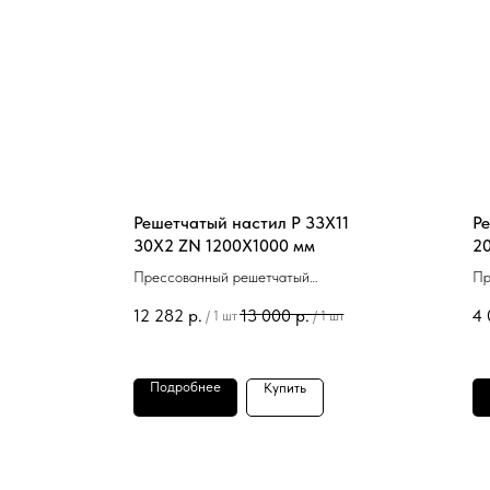
Решетчатый настил P 33Х11
Ре
30Х2 ZN 1200Х1000 мм
2
Прессованный решетчатый
Пр
оцинкованный настил P 33Х11
оц
12 282
р.
13 000
р.
4 
/
1 шт
/
1 шт
30Х2 ZN 1200Х1000 мм в наличии.
20
Подробнее
Купить