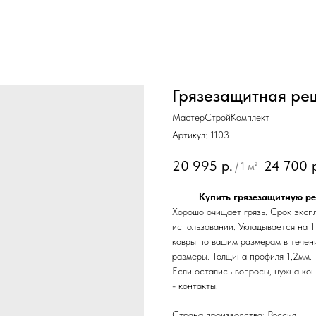
Грязезащитная ре
МастерСтройКомплект
Артикул:
1103
20 995
р.
24 700
/
1 м²
Купить грязезащитную р
Хорошо очищает грязь. Срок экспл
использовании. Укладывается на 1
ковры по вашим размерам в течени
размеры. Толщина профиля 1,2мм.
Если остались вопросы, нужна ко
- контакты.
Страна производства: Россия