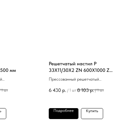
Решетчатый настил P
Х500 мм
33Х11/30Х2 ZN 600Х1000 ZN
мм
й
Прессованный решетчатый
оцинкованный настил P
6 430
р.
8 103
р.
/
1 шт
/
1 шт
/
1 шт
 мм в
33Х11/30Х2 ZN 600Х1000 мм в
наличии.
Подробнее
ь
Купить