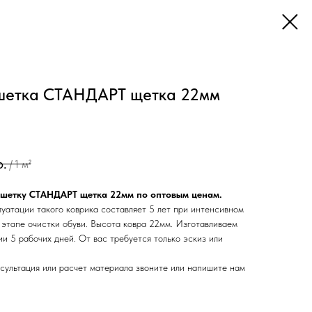
шетка СТАНДАРТ щетка 22мм
р.
/
1 м²
ешетку СТАНДАРТ щетка 22мм по оптовым ценам.
уатации такого коврика составляет 5 лет при интенсивном
 этапе очистки обуви. Высота ковра 22мм. Изготавливаем
и 5 рабочих дней. От вас требуется только эскиз или
нсультация или расчет материала звоните или напишите нам