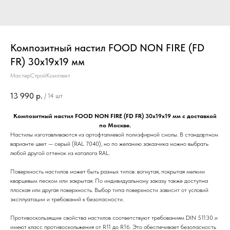
Композитный настил FOOD NON FIRE (FD
FR) 30х19х19 мм
МастерСтройКомплект
13 990
р.
/
14 шт
Композитный настил FOOD NON FIRE (FD FR) 30х19х19 мм с доставкой
по Москве.
Настилы изготавливаются из ортофталиевой полиэфирной смолы. В стандартном
варианте цвет — серый (RAL 7040), но по желанию заказчика можно выбрать
любой другой оттенок из каталога RAL.
Поверхность настилов может быть разных типов: вогнутая, покрытая мелким
кварцевым песком или закрытая. По индивидуальному заказу также доступна
плоская или другая поверхность. Выбор типа поверхности зависит от условий
эксплуатации и требований к безопасности.
Противоскользящие свойства настилов соответствуют требованиям DIN 51130 и
имеют класс противоскольжения от R11 до R16. Это обеспечивает безопасность